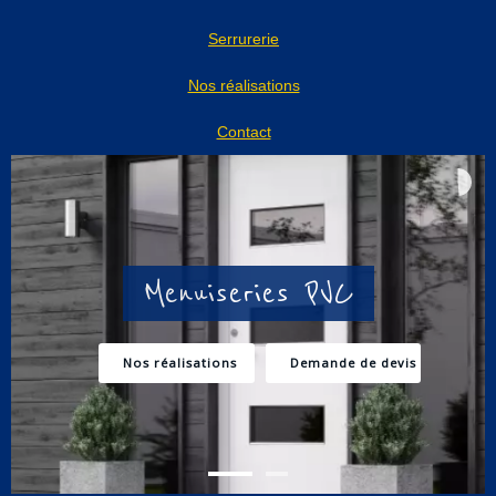
Serrurerie
Nos réalisations
Contact
M
e
n
u
i
s
e
r
i
e
s
P
V
C
Nos réalisations
Demande de devis