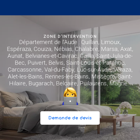
ZONE D'INTERVENTION
Département de l'Aude : Quillan, Limoux,
Espéraza, Couiza, Nébias, Chalabre, Marsa, Axat,
Aunat, Belvianes-et-Cavirac, Cailla, Saint-Julia-de-
Bec, Puivert, Belvis, Saint-Louis-et-Parahou,
Carcassonne, Val-du-Faby, Luc-sur-Aude, Véraza,
Alet-les-Bains, Rennes-les-Bains, Missègre, Saint-
Hilaire, Bugarach, Belcaire, Puilaurens, Magrie...
Demande de devis